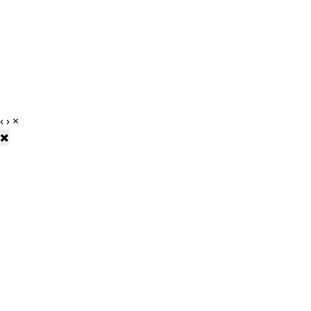
‹
›
×