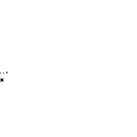
‹
›
×