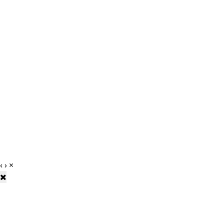
‹
›
×