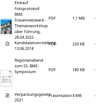
Einkauf
Fotoprotokoll
BME
PDF
1,1 MB
-
Frauennetzwerk -
Themenworkshop
über Führung,
28.04.2022
Kandidatenvorstellung,
PDF
220 KB
-
13.06.2018
Regionenabend
zum 55. BME-
PDF
180 KB
-
Symposium
Verpackungsgesetz
Präsentation
4 MB
-
2021